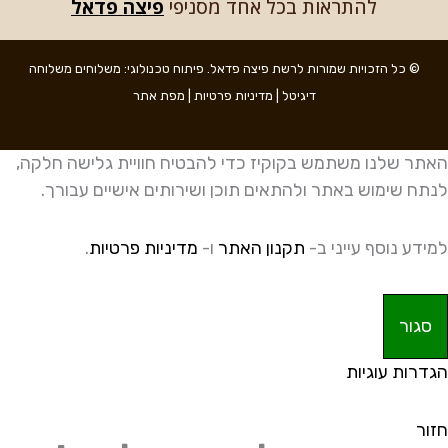
להתראות בכל אחד מסניפי
פיצה פדאל
© כל הזכויות שמורות לרשת
פיצה פדאל
. פיתוח טכנולוגי:
משלוחים
משלוחה
דיגיטל
|
מדיניות פרטיות
|
מפת אתר
האתר שלנו משתמש בקוקיז כדי להבטיח חוויית גלישה חלקה,
לנתח שימוש באתר ולהתאים תוכן ושירותים אישיים עבורך.
למידע נוסף עייני ב-
תקנון האתר
ו-
מדיניות פרטיות
.
סגור
הגדרות עוגיות
חזור